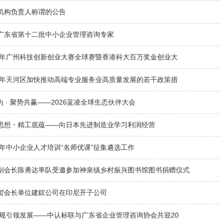
机构负责人称谓的公告
广东省第十二批中小企业管理咨询专家
1
2
26年广州科技创新创业大赛全球赛暨香港科大百万奖金创业大
26年天河区加快推动高端专业服务业高质量发展的若干政策措
为 · 聚势共赢——2026蓝凌全球生态伙伴大会
思想・精工底蕴——向日本先进制造业学习利润经营
6年中小企业人才培训“名师优课”征集遴选工作
副会长陈勇达率队受邀参加神泉镇乡村振兴图书馆图书捐赠仪式
贺会长单位建鋐公司在印尼开子公司
合规引领发展——中认标联与广东省企业管理咨询协会共迎20